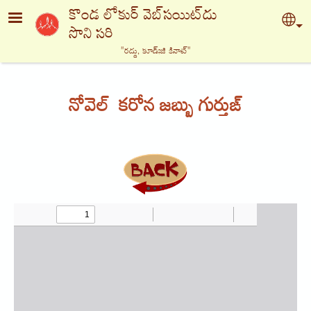
Skip to main content
కొండ లోకుర్ వెబ్‍సయిట్‍దు
Sel
సొని సరి
"రద్దు, కూడ్ఃజి కినాట్‍"
నోవెల్ కరోన జబ్బు గుర్తుఙ్