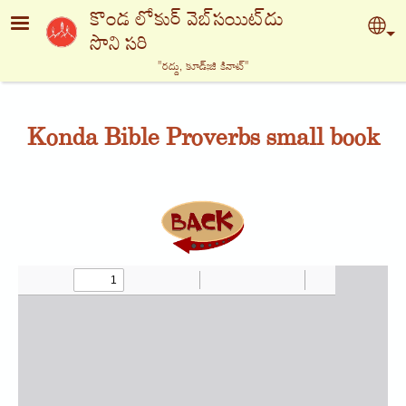
Skip to main content
కొండ లోకుర్ వెబ్‍సయిట్‍దు
Sel
సొని సరి
"రద్దు, కూడ్ఃజి కినాట్‍"
Konda Bible Proverbs small book