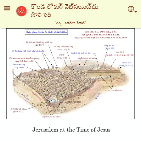
Skip to main content
కొండ లోకుర్ వెబ్‍సయిట్‍దు
Sel
సొని సరి
"రద్దు, కూడ్ఃజి కినాట్‍"
Jerusalem at the Time of Jesus