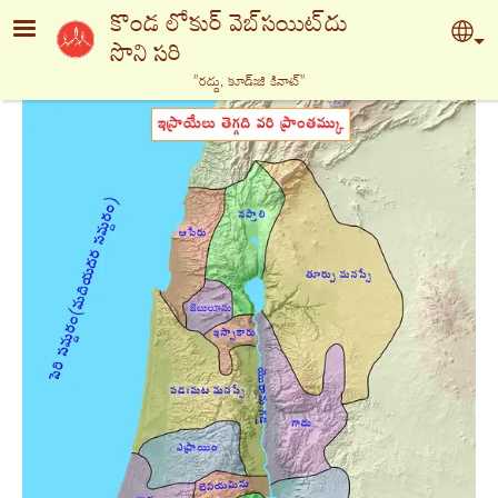
Skip to main content
కొండ లోకుర్ వెబ్‍సయిట్‍దు
Sel
సొని సరి
"రద్దు, కూడ్ఃజి కినాట్‍"